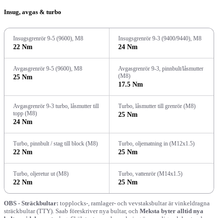
Insug, avgas & turbo
Insugsgrenrör 9-5 (9600), M8
Insugsgrenrör 9-3 (9400/9440), M8
22 Nm
24 Nm
Avgasgrenrör 9-5 (9600), M8
Avgasgrenrör 9-3, pinnbult/låsmutter
(M8)
25 Nm
17.5 Nm
Avgasgrenrör 9-3 turbo, låsmutter till
Turbo, låsmutter till grenrör (M8)
topp (M8)
25 Nm
24 Nm
Turbo, pinnbult / stag till block (M8)
Turbo, oljematning in (M12x1.5)
22 Nm
25 Nm
Turbo, oljeretur ut (M8)
Turbo, vattenrör (M14x1.5)
22 Nm
25 Nm
OBS - Sträckbultar:
topplocks-, ramlager- och vevstaksbultar är vinkeldragna
sträckbultar (TTY). Saab föreskriver nya bultar, och
Meksta byter alltid nya