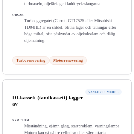
turboaxeln, oljeläckage i laddtrycksslangarna.
ORSAK
Turboaggregatet (Garrett GT1752S eller Mitsubishi
TD04HL) är en slitdel. Slitna lager och tätningar efter
höga miltal, ofta påskyndat av oljekoksslam och dålig
oljematning.
Turborenovering
Motorrenovering
VANLIGT
•
MEDEL
DI-kassett (tändkassett) lägger
av
SYMPTOM
Misständning, ojämn gång, startproblem, varningslampa.
Motorn kan gå på tre cylindrar eller vägra starta.