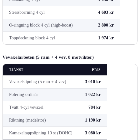
Stressborrning 4 cyl
4 603 kr
O-ringning block 4 cyl (high-boost)
2 800 kr
Toppdeckning block 4 cyl
1 974 kr
Vevaxelarbeten (5 ram + 4 vev, 8 motvikter)
TJÄNST
PRIS
Vevaxelslipning (5 ram + 4 vev)
3 010 kr
Polering ordinär
1 022 kr
Tvätt 4-cyl vevaxel
784 kr
Riktning (medelstor)
1 190 kr
Kamaxeltappslipning 10 st (DOHC)
3 080 kr