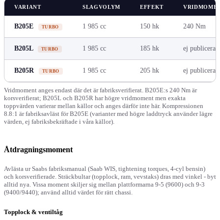
VARIANT
SLAGVOLYM
EFFEKT
VRIDMOME
B205E
1 985 cc
150 hk
240 Nm
TURBO
B205L
1 985 cc
185 hk
ej publicerat
TURBO
B205R
1 985 cc
205 hk
ej publicerat
TURBO
Vridmoment anges endast där det är fabriksverifierat. B205E:s 240 Nm är
korsverifierat; B205L och B205R har högre vridmoment men exakta
toppvärden varierar mellan källor och anges därför inte här. Kompressionen
8.8:1 är fabriksavläst för B205E (varianter med högre laddtryck använder lägre
värden, ej fabriksbekräftade i våra källor).
Åtdragningsmoment
Avlästa ur Saabs fabriksmanual (Saab WIS, tightening torques, 4-cyl bensin)
och korsverifierade. Sträckbultar (topplock, ram, vevstaks) dras med vinkel - byt
alltid nya. Vissa moment skiljer sig mellan plattformarna 9-5 (9600) och 9-3
(9400/9440); använd alltid värdet för rätt chassi.
Topplock & ventiltåg