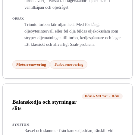
turbohaveri, i värsta fall lagerskador. Tjock slam i
ventilkåpan och oljetråget.
ORSAK
Trionic-turbon kör oljan hett. Med för långa
oljebytesintervall eller fel olja bildas oljekoksslam som
stryper oljematningen till turbo, kedjespännare och lager.
Ett klassiskt och allvarligt Saab-problem.
Motorrenovering
Turborenovering
HÖGA MILTAL
•
HÖG
Balanskedja och styrningar
slits
SYMPTOM
Rassel och slammer från kamkedjesidan, särskilt vid