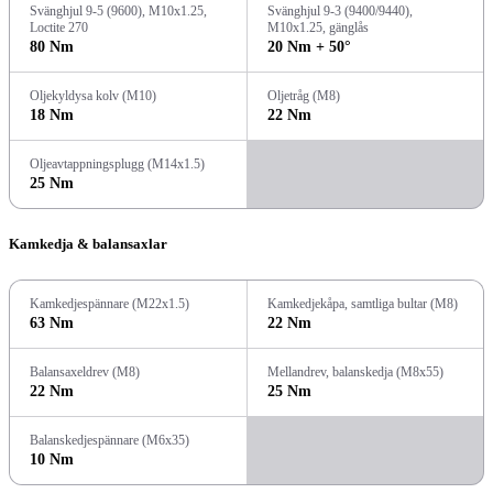
Svänghjul 9-5 (9600), M10x1.25,
Svänghjul 9-3 (9400/9440),
Loctite 270
M10x1.25, gänglås
80 Nm
20 Nm + 50°
Oljekyldysa kolv (M10)
Oljetråg (M8)
18 Nm
22 Nm
Oljeavtappningsplugg (M14x1.5)
25 Nm
Kamkedja & balansaxlar
Kamkedjespännare (M22x1.5)
Kamkedjekåpa, samtliga bultar (M8)
63 Nm
22 Nm
Balansaxeldrev (M8)
Mellandrev, balanskedja (M8x55)
22 Nm
25 Nm
Balanskedjespännare (M6x35)
10 Nm