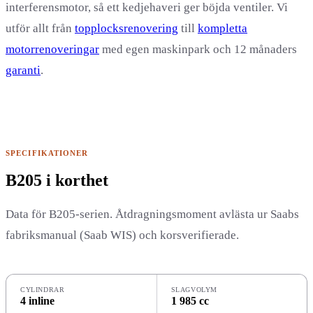
interferensmotor, så ett kedjehaveri ger böjda ventiler. Vi
utför allt från
topplocksrenovering
till
kompletta
motorrenoveringar
med egen maskinpark och 12 månaders
garanti
.
SPECIFIKATIONER
B205 i korthet
Data för B205-serien. Åtdragningsmoment avlästa ur Saabs
fabriksmanual (Saab WIS) och korsverifierade.
CYLINDRAR
SLAGVOLYM
4 inline
1 985 cc