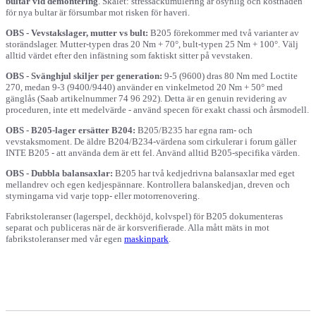
bultar vid demontering
.
Skälet: stressackumulering är osynlig och kostnaden
för nya bultar är försumbar mot risken för haveri.
OBS - Vevstakslager, mutter vs bult:
B205 förekommer med två varianter av
storändslager. Mutter-typen dras 20 Nm + 70°, bult-typen 25 Nm + 100°. Välj
alltid värdet efter den infästning som faktiskt sitter på vevstaken.
OBS - Svänghjul skiljer per generation:
9-5 (9600) dras 80 Nm med Loctite
270, medan 9-3 (9400/9440) använder en vinkelmetod 20 Nm + 50° med
gänglås (Saab artikelnummer 74 96 292). Detta är en genuin revidering av
proceduren, inte ett medelvärde - använd specen för exakt chassi och årsmodell.
OBS - B205-lager ersätter B204:
B205/B235 har egna ram- och
vevstaksmoment. De äldre B204/B234-värdena som cirkulerar i forum gäller
INTE B205 - att använda dem är ett fel. Använd alltid B205-specifika värden.
OBS - Dubbla balansaxlar:
B205 har två kedjedrivna balansaxlar med eget
mellandrev och egen kedjespännare. Kontrollera balanskedjan, dreven och
styrningarna vid varje topp- eller motorrenovering.
Fabrikstoleranser (lagerspel, deckhöjd, kolvspel) för B205 dokumenteras
separat och publiceras när de är korsverifierade. Alla mått mäts in mot
fabrikstoleranser med vår egen
maskinpark
.