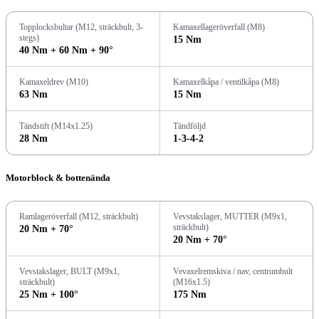
Topplocksbultar (M12, sträckbult, 3-
Kamaxellageröverfall (M8)
stegs)
15 Nm
40 Nm + 60 Nm + 90°
Kamaxeldrev (M10)
Kamaxelkåpa / ventilkåpa (M8)
63 Nm
15 Nm
Tändstift (M14x1.25)
Tändföljd
28 Nm
1-3-4-2
Motorblock & bottenända
Ramlageröverfall (M12, sträckbult)
Vevstakslager, MUTTER (M9x1,
sträckbult)
20 Nm + 70°
20 Nm + 70°
Vevstakslager, BULT (M9x1,
Vevaxelremskiva / nav, centrumbult
sträckbult)
(M16x1.5)
25 Nm + 100°
175 Nm