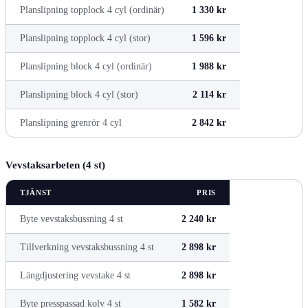
Planslipning topplock 4 cyl (ordinär)
1 330 kr
Planslipning topplock 4 cyl (stor)
1 596 kr
Planslipning block 4 cyl (ordinär)
1 988 kr
Planslipning block 4 cyl (stor)
2 114 kr
Planslipning grenrör 4 cyl
2 842 kr
Vevstaksarbeten (4 st)
TJÄNST
PRIS
Byte vevstaksbussning 4 st
2 240 kr
Tillverkning vevstaksbussning 4 st
2 898 kr
Längdjustering vevstake 4 st
2 898 kr
Byte presspassad kolv 4 st
1 582 kr