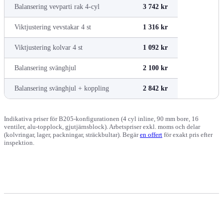
Balansering vevparti rak 4-cyl
3 742 kr
Viktjustering vevstakar 4 st
1 316 kr
Viktjustering kolvar 4 st
1 092 kr
Balansering svänghjul
2 100 kr
Balansering svänghjul + koppling
2 842 kr
Indikativa priser för B205-konfigurationen (4 cyl inline, 90 mm bore, 16
ventiler, alu-topplock, gjutjärnsblock). Arbetspriser exkl. moms och delar
(kolvringar, lager, packningar, sträckbultar). Begär
en offert
för exakt pris efter
inspektion.