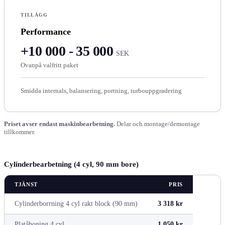
TILLÄGG
Performance
+10 000 - 35 000
SEK
Ovanpå valfritt paket
Smidda internals, balansering, portning, turbouppgradering
Priset avser endast maskinbearbetning.
Delar och montage/demontage
tillkommer.
Cylinderbearbetning (4 cyl, 90 mm bore)
TJÄNST
PRIS
Cylinderborrning 4 cyl rakt block (90 mm)
3 318 kr
Platåhoning 4 cyl
1 050 kr