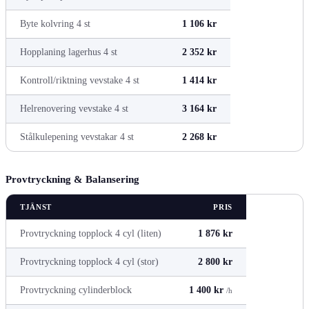
Byte kolvring 4 st
1 106 kr
Hopplaning lagerhus 4 st
2 352 kr
Kontroll/riktning vevstake 4 st
1 414 kr
Helrenovering vevstake 4 st
3 164 kr
Stålkulepening vevstakar 4 st
2 268 kr
Provtryckning & Balansering
TJÄNST
PRIS
Provtryckning topplock 4 cyl (liten)
1 876 kr
Provtryckning topplock 4 cyl (stor)
2 800 kr
Provtryckning cylinderblock
1 400 kr
/h