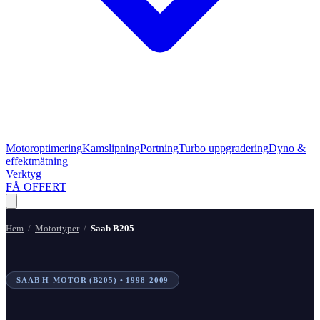
Motoroptimering
Kamslipning
Portning
Turbo uppgradering
Dyno &
effektmätning
Verktyg
FÅ OFFERT
Hem
/
Motortyper
/
Saab B205
SAAB H-MOTOR (B205)
• 1998-2009