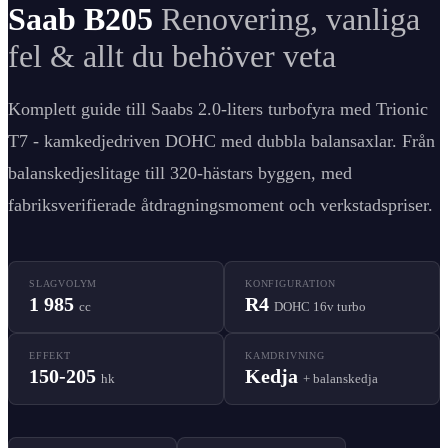
Saab B205
Renovering, vanliga
fel & allt du behöver veta
Komplett guide till Saabs 2.0-liters turbofyra med Trionic
T7 - kamkedjedriven DOHC med dubbla balansaxlar. Från
balanskedjeslitage till 320-hästars byggen, med
fabriksverifierade åtdragningsmoment och verkstadspriser.
SLAGVOLYM
KONFIGURATION
1 985
R4
cc
DOHC 16v turbo
EFFEKT
KAMDRIVNING
150-205
Kedja
hk
+
balanskedja