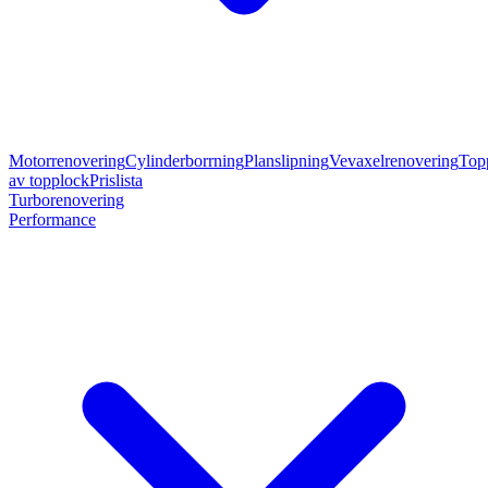
Motorrenovering
Cylinderborrning
Planslipning
Vevaxelrenovering
Top
av topplock
Prislista
Turborenovering
Performance