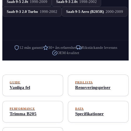
Saab 9-5 2.0t
1998-2009
Saab 9-3 2.0t
1998-2002
Saab 9-3 2.0 Turbo
1998-2002
Saab 9-5 Aero (B205R)
2000-2009
12 mån garanti
30+ års erfarenhet
Rikstäckande leverans
OEM-kvalitet
GUIDE
PRISLISTA
Vanliga fel
Renoveringspriser
PERFORMANCE
DATA
Trimma B205
Specifikationer