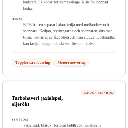
kallstart. Felkoder för kamaxelläge. Risk för hoppad
kedja.
ORSAK
B205 har en separat balanskedja med mellandrev och
spännare. Kedjan, styrningarna och spännaren slits med
tiden, förvärrat av lågt oljetryck från sludge. Obehandlat
kan kedjan hoppa och slå ventiler mot kolvar.
Topplocksrenovering
Motorrenovering
150 000+ KM •
HÖG
Turbohaveri (axialspel,
oljerök)
SYMPTOM
Visselljud, blårök, förlorat laddtryck, axialspel i