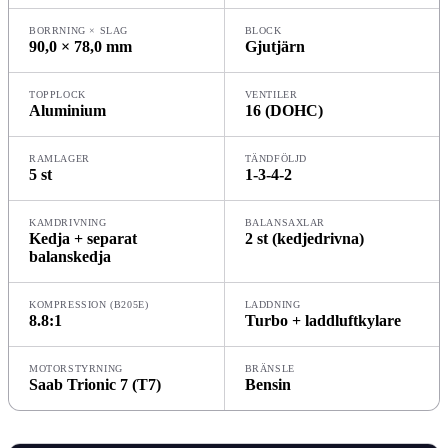
BORRNING
×
SLAG
BLOCK
90,0 × 78,0 mm
Gjutjärn
TOPPLOCK
VENTILER
Aluminium
16 (DOHC)
RAMLAGER
TÄNDFÖLJD
5 st
1-3-4-2
KAMDRIVNING
BALANSAXLAR
Kedja + separat
2 st (kedjedrivna)
balanskedja
KOMPRESSION (B205E)
LADDNING
8.8:1
Turbo + laddluftkylare
MOTORSTYRNING
BRÄNSLE
Saab Trionic 7 (T7)
Bensin