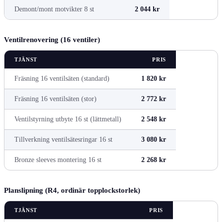
Demont/mont motvikter 8 st
2 044 kr
Ventilrenovering (16 ventiler)
TJÄNST
PRIS
Fräsning 16 ventilsäten (standard)
1 820 kr
Fräsning 16 ventilsäten (stor)
2 772 kr
Ventilstyrning utbyte 16 st (lättmetall)
2 548 kr
Tillverkning ventilsätesringar 16 st
3 080 kr
Bronze sleeves montering 16 st
2 268 kr
Planslipning (R4, ordinär topplockstorlek)
TJÄNST
PRIS