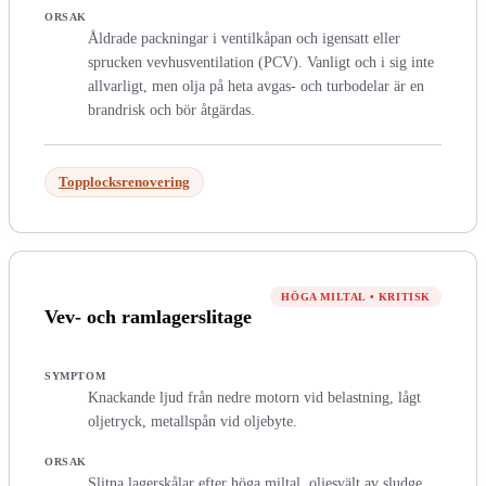
ORSAK
Åldrade packningar i ventilkåpan och igensatt eller
sprucken vevhusventilation (PCV). Vanligt och i sig inte
allvarligt, men olja på heta avgas- och turbodelar är en
brandrisk och bör åtgärdas.
Topplocksrenovering
HÖGA MILTAL
•
KRITISK
Vev- och ramlagerslitage
SYMPTOM
Knackande ljud från nedre motorn vid belastning, lågt
oljetryck, metallspån vid oljebyte.
ORSAK
Slitna lagerskålar efter höga miltal, oljesvält av sludge