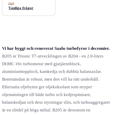
FAQ
Vanliga frågor
Vi har byggt och renoverat Saabs turbofyror i decennier.
B205 är Trionic T7-utvecklingen av B204 - en 2.0-liters
DOHC 16v turbomotor med gjutjärnsblock,
aluminiumtopplock, kamkedja och dubbla balansaxlar.
Bottenändan är robust, men den vill ha rätt underhåll.
Eftersatta oljebyten ger oljekoksslam som stryper
oljematningen till både turbo och kedjespännare,
balanskedjan och dess styrningar slits, och turboaggregatet
är en slitdel på höga miltal. B205 är dessutom en