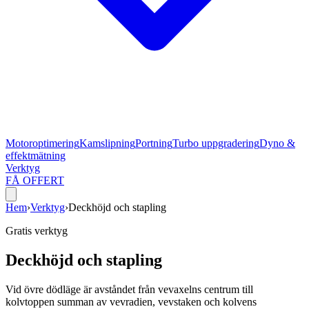
Motoroptimering
Kamslipning
Portning
Turbo uppgradering
Dyno &
effektmätning
Verktyg
FÅ OFFERT
Hem
›
Verktyg
›
Deckhöjd och stapling
Gratis verktyg
Deckhöjd och stapling
Vid övre dödläge är avståndet från vevaxelns centrum till
kolvtoppen summan av vevradien, vevstaken och kolvens