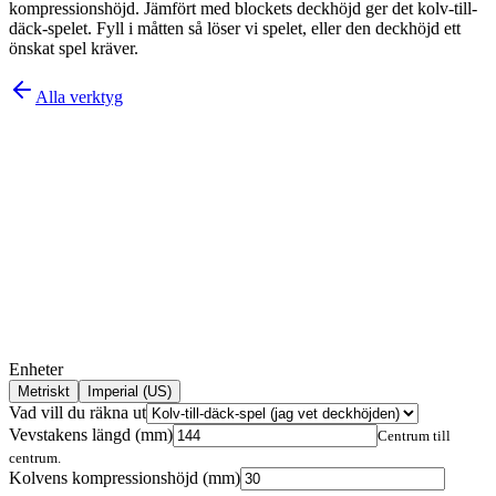
kompressionshöjd. Jämfört med blockets deckhöjd ger det kolv-till-
däck-spelet. Fyll i måtten så löser vi spelet, eller den deckhöjd ett
önskat spel kräver.
Alla verktyg
Enheter
Metriskt
Imperial (US)
Vad vill du räkna ut
Vevstakens längd
(
mm
)
Centrum till
centrum.
Kolvens kompressionshöjd
(
mm
)