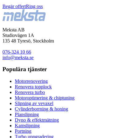
Begär offert
Ring oss
Meksta AB
Studiovägen 1A
135 48
Tyresö
, Stockholm
076-324 10 66
info@meksta.se
Populära tjänster
Motorrenovering
Renovera topplock
Renovera turbo
Motoroptimering & chiptuning
Slipning av vevaxel
Cylinderborrning & honing
Planslipning
Dyno & effektmätning
Kamslipning
Portning
Turbo uppgradering