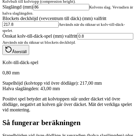
Kolvbult till kolvtopp (compression height).
Slaglängd
(
mm
)
Kolvens slag. Vevradien är
halva slaglängden.
Blockets deckhöjd (vevcentrum till däck)
(
mm
)
valfritt
Används när du räknar ut kolv-till-däck-
spelet.
Önskat kolv-till-däck-spel
(
mm
)
valfritt
Används när du räknar ut blockets deckhöjd.
Återställ
Kolv-till-däck-spel
0,80 mm
Stapelhöjd (kolvtopp vid övre dödläge)
:
217,00 mm
Halva slaglängden
:
43,00 mm
Positivt spel betyder att kolvtoppen står under däcket vid övre
dödläge, negativt att kolven går över däcket. Mät det verkliga spelet
vid montering.
Så fungerar beräkningen
Stapelhöjden vid övre dödläge är vevradien (halva slaglängden) plus