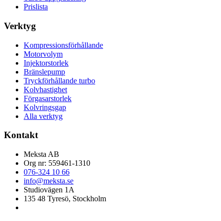
Prislista
Verktyg
Kompressionsförhållande
Motorvolym
Injektorstorlek
Bränslepump
Tryckförhållande turbo
Kolvhastighet
Förgasarstorlek
Kolvringsgap
Alla verktyg
Kontakt
Meksta AB
Org nr:
559461-1310
076-324 10 66
info@meksta.se
Studiovägen 1A
135 48
Tyresö
, Stockholm