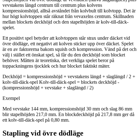
vevstakens längd centrum till centrum plus kolvens
kompressionshöjd, alltså avståndet från kolvbult till kolvtopp. Det är
hur högt kolvtoppen står räknat från vevaxelns centrum. Skillnaden
mellan blockets deckhöjd och den stapelhöjden är kolv-till-däck-
spelet.
Ett positivt spel betyder att kolvtoppen står strax under däcket vid
övre dödläge, ett negativt att kolven sticker upp över däcket. Spelet
är en av faktorerna bakom squish och kompression. Vänd på det och
välj i stället ett önskat spel, så får du den deckhöjd som blocket
behöver. Måtten är teoretiska, det verkliga spelet beror på
toppackningens tjocklek och hur blocket faktiskt mäter.
Deckhöjd = kompressionshöjd + vevstakens längd + slaglängd / 2 +
kolv-till-däck-spel Kolv-till-däck-spel = blockets deckhöjd -
(kompressionshöjd + vevstake + slaglängd / 2)
Exempel
Med vevstake 144 mm, kompressionshöjd 30 mm och slag 86 mm
blir stapelhöjden 217,0 mm. En blockdeckhöjd på 217,8 mm ger då
ett kolv-till-däck-spel på 0,80 mm.
Stapling vid övre dödläge