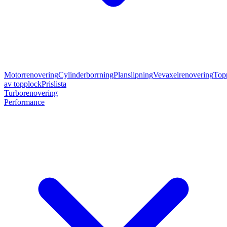
Motorrenovering
Cylinderborrning
Planslipning
Vevaxelrenovering
Top
av topplock
Prislista
Turborenovering
Performance